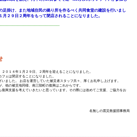
の足掛け、また地域住民の拠り所を作るべく共同食堂の建設を行いまし
１月２９日２周年をもって閉店されることになりました。
-------------------------------------------------
せ
、２０１４年１月２９日、２周年を迎えることになりました。
カフェは閉店することになりました。
ざいました。 お店を運営していた被災者スタッフ共々、厚くお礼申し上げます。
が、他の被災地同様、南三陸町の復興はこれからです。
も復興支援を考えていきたいと思っています。その際には改めてご支援、ご協力をお
名無しの震災救援団事務局