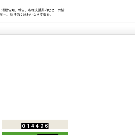
、活動告知、報告、各種支援案内など の情
災地へ、粘り強く終わりなき支援を。