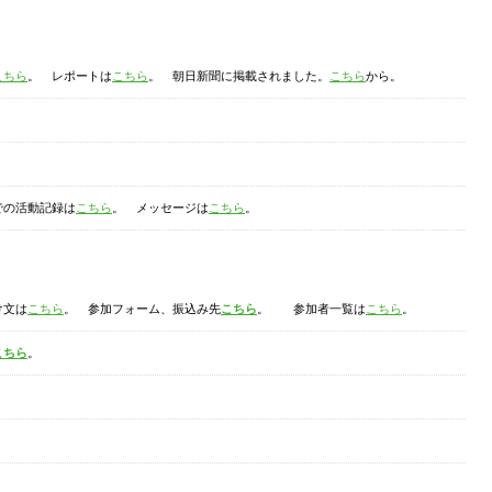
こちら
。 レポートは
こちら
。 朝日新聞に掲載されました。
こちら
から。
での活動記録は
こちら
。 メッセージは
こちら
。
け文は
こちら
。 参加フォーム、振込み先
こちら
。 参加者一覧は
こちら
。
こちら
。