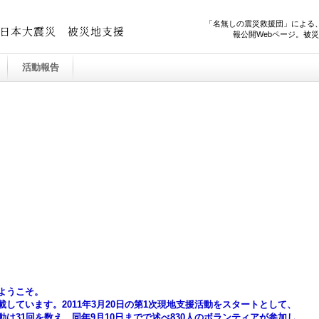
「名無しの震災救援団」による
報公開Webページ。被
活動報告
ようこそ。
しています。2011年3月20日の第1次現地支援活動をスタートとして、
は31回を数え、同年9月10日までで述べ830人のボランティアが参加し